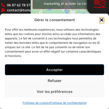
marketing et activer ce contenu
06 87 62 78 57
contact@tomazouuuprod.fr
Gérer le consentement
Pour offrir les meilleures expériences, nous utilisons des technologies
telles que les cookies pour stocker et/ou accéder aux informations des
Politique de confidentialité
Mentions légales
appareils. Le fait de consentir à ces technologies nous permettra de
traiter des données telles que le comportement de navigation ou les ID
uniques sur ce site. Le fait de ne pas consentir ou de retirer son
Politique de cookies (UE)
consentement peut avoir un effet négatif sur certaines caractéristiques
© 2024TomazouuuProd- Tous droits réservés
et fonctions.
Site crée par Univers-PC
Accepter
Refuser
Voir les préférences
Politique de cookies
Politique de confidentialité